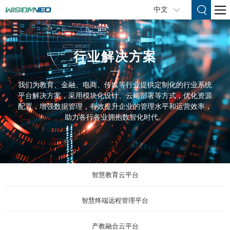
中文
行业解决方案
我们为教育、金融、电商、传媒等行业提供定制化的行业系统
平台解决方案，采用模块化设计、云端部署等方式，优化资源
配置，增强数据管理，有效提升企业的管理水平和运营效率，
助力各行各业拥抱数智化时代。
智慧教育云平台
智慧终端远程管理平台
产教融合云平台